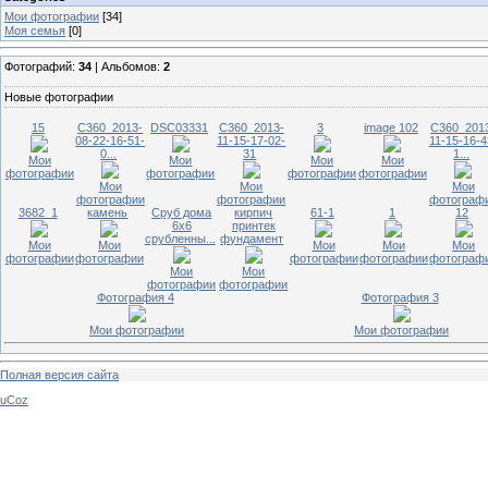
Мои фотографии
[34]
Моя семья
[0]
Фотографий:
34
| Альбомов:
2
Новые фотографии
15
C360_2013-
DSC03331
C360_2013-
3
image 102
C360_201
08-22-16-51-
11-15-17-02-
11-15-16-4
0...
31
1...
Мои
Мои
Мои
Мои
фотографии
фотографии
фотографии
фотографии
Мои
Мои
Мои
фотографии
фотографии
фотограф
3682_1
камень
Сруб дома
кирпич
61-1
1
12
6х6
принтек
срубленны...
фундамент
Мои
Мои
Мои
Мои
Мои
фотографии
фотографии
фотографии
фотографии
фотограф
Мои
Мои
фотографии
фотографии
Фотография 4
Фотография 3
Мои фотографии
Мои фотографии
Полная версия сайта
uCoz