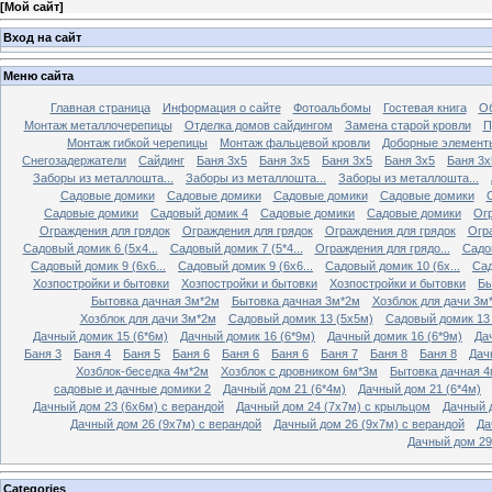
[
Мой сайт
]
Вход на сайт
Меню сайта
Главная страница
Информация о сайте
Фотоальбомы
Гостевая книга
Об
Монтаж металлочерепицы
Отделка домов сайдингом
Замена старой кровли
П
Монтаж гибкой черепицы
Монтаж фальцевой кровли
Доборные элементы
Снегозадержатели
Сайдинг
Баня 3х5
Баня 3х5
Баня 3х5
Баня 3х5
Баня 3х
Заборы из металлошта...
Заборы из металлошта...
Заборы из металлошта...
Садовые домики
Садовые домики
Садовые домики
Садовые домики
Садовые домики
Садовый домик 4
Садовые домики
Садовые домики
Огр
Ограждения для грядок
Ограждения для грядок
Ограждения для грядок
Огр
Садовый домик 6 (5х4...
Садовый домик 7 (5*4...
Ограждения для грядо...
Садо
Садовый домик 9 (6х6...
Садовый домик 9 (6х6...
Садовый домик 10 (6х...
Сад
Хозпостройки и бытовки
Хозпостройки и бытовки
Хозпостройки и бытовки
Бы
Бытовка дачная 3м*2м
Бытовка дачная 3м*2м
Хозблок для дачи 3м
Хозблок для дачи 3м*2м
Садовый домик 13 (5х5м)
Садовый домик 13
Дачный домик 15 (6*6м)
Дачный домик 16 (6*9м)
Дачный домик 16 (6*9м)
Да
Баня 3
Баня 4
Баня 5
Баня 6
Баня 6
Баня 6
Баня 7
Баня 8
Баня 8
Дач
Хозблок-беседка 4м*2м
Хозблок с дровником 6м*3м
Бытовка дачная 4
садовые и дачные домики 2
Дачный дом 21 (6*4м)
Дачный дом 21 (6*4м)
Дачный дом 23 (6х6м) с верандой
Дачный дом 24 (7х7м) с крыльцом
Дачный 
Дачный дом 26 (9х7м) с верандой
Дачный дом 26 (9х7м) с верандой
Да
Дачный дом 29
Categories